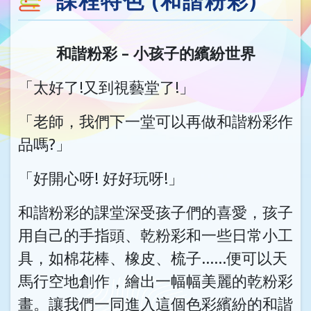
課程特色 (和諧粉彩)
和諧粉彩 – 小孩子的繽紛世界
「太好了!又到視藝堂了!」
「老師，我們下一堂可以再做和諧粉彩作
品嗎?」
「好開心呀! 好好玩呀!」
和諧粉彩的課堂深受孩子們的喜愛，孩子
用自己的手指頭、乾粉彩和一些日常小工
具，如棉花棒、橡皮、梳子……便可以天
馬行空地創作，繪出一幅幅美麗的乾粉彩
畫。讓我們一同進入這個色彩繽紛的和諧