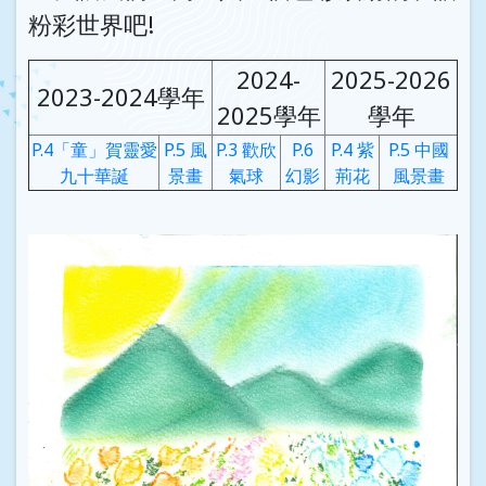
粉彩世界吧!
2024-
2025-2026
2023-2024學年
2025學年
學年
P.4「童」賀靈愛
P.5 風
P.3 歡欣
P.6
P.4 紫
P.5 中國
九十華誕
景畫
氣球
幻影
荊花
風景畫